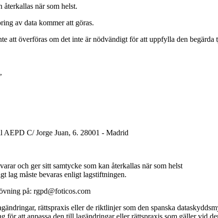
terkallas när som helst.
g av data kommer att göras.
öras om det inte är nödvändigt för att uppfylla den begärda tj
,
till AEPD C/ Jorge Juan, 6. 28001 - Madrid
ar och ger sitt samtycke som kan återkallas när som helst
 lag måste bevaras enligt lagstiftningen.
sutövning på: rgpd@foticos.com
gändringar, rättspraxis eller de riktlinjer som den spanska dataskydds
 för att anpassa den till lagändringar eller rättspraxis som gäller vid d