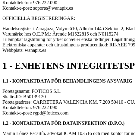
Kontakttelefon: 976.222.090
Kontakt-e-post: soporte@wanapix.es
OFFICIELLA REGISTRERINGAR:
Handelsregister i Zaragoza, Volym 610, Allmän 144 i Sektion 2, Blad
Varumärke hos O.E.P.M.: Ärende M1522815 och N0115274
Tillämpbar lagstiftning för yrket och/eller etiska riktlinjer: Lagsti
Elektroniska apparater och utrustningens producentkod: RII-AEE 79
Webbplats: wanapix.es
1 - ENHETENS INTEGRITETS
1.1 - KONTAKTDATA FÖR BEHANDLINGENS ANSVARIG
Företagsnamn: FOTICOS S.L.
Skatte-ID: B50139120
Företagsadress: CARRETERA VALENCIA KM. 7,200 50410 - C
Kontakttelefon: 976 222 090
Kontakt-e-post: rgpd@foticos.com
1.2 - KONTAKTDATA FÖR DATAINSPEKTION (D.P.O.)
Martin López Escartín, advokat ICAM 103516 och med kontor för n