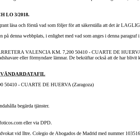
 LO 3/2018.
ggrant läsa och förstå vad som följer för att säkerställa att det
ulären på denna webbplats, i enlighet med vad som anges i denna p
dress CARRETERA VALENCIA KM. 7,200 50410 - CUARTE DE HUERVA (Za
shavare eller förmyndare lämnar. De bekräftar också att de har blivit ko
NVÄNDARDATAFIL
 50410 - CUARTE DE HUERVA (Zaragoza)
ndahålla begärda tjänster.
@foticos.com eller via DPD.
kat vid Iltre. Colegio de Abogados de Madrid med nummer 103516 o