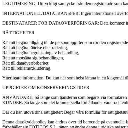
LEGITIMERING: Uttryckligt samtycke från den registrerade som kan å
INTERNATIONELL DATATRANSFER: Ingen internationell överförin
DESTINATÄRER FÖR DATAÖVERFÖRINGAR: Data kommer inte att överf
RÄTTIGHETER
Rätt att begära tillgång till de personuppgifter som rör den registrerade
Rätt att begära rättelse eller radering,
Rätt att begära begränsning av behandling,
Rätt att motsätta sig behandlingen,
Rätt till dataöverförbarhet
Rätt till reklamexkludering.
Ytterligare information: Du kan när som helst lämna in ett klagomål 
UPPGIFTER OM KONSERVERINGSTIDER
ANVÄNDARE: Så länge som tjänsterna som begärts via formulären var
KUNDER: Så länge som det kommersiella förhållandet varar och enligt
Där du kan utöva dina rättigheter: Begär våra formulär för rättighet
Denna dataskyddspolicy kan ändras över tid beroende på eventuella la
förbehåller sig FOTICOS S.L. rätten att ändra denna juridiska avisering