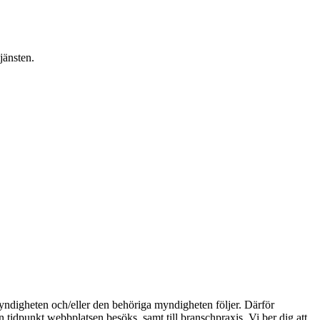
änsten.
myndigheten och/eller den behöriga myndigheten följer. Därför
en tidpunkt webbplatsen besöks, samt till branschpraxis. Vi ber dig att