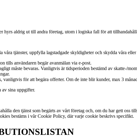
rs aldrig ut till andra företag, utom i logiska fall för att tillhandahål
a våra tjänster, uppfylla lagstadgade skyldigheter och skydda våra eller 
ion tills användaren begär avanmälan via e-post.
agligt måste bevaras. Vanligtvis är tidsperioden bestämd av skatte-/mom
ingar.
vanligtvis för att begära offerter. Om de inte blir kunder, max 3 månad
 av sina uppgifter.
dahålla den tjänst som begärts av vårt företag och, om du har gett oss ti
kies bestäms i vår Cookie Policy, där varje cookie beskrivs specifikt.
IBUTIONSLISTAN