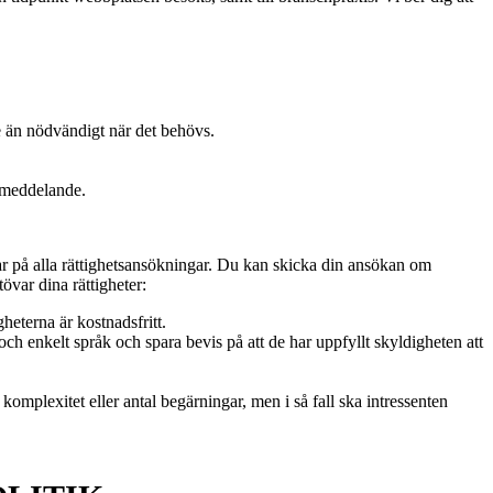
re än nödvändigt när det behövs.
stmeddelande.
ar på alla rättighetsansökningar. Du kan skicka din ansökan om
tövar dina rättigheter:
eterna är kostnadsfritt.
och enkelt språk och spara bevis på att de har uppfyllt skyldigheten att
mplexitet eller antal begärningar, men i så fall ska intressenten