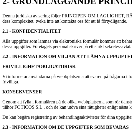
2- GRUNDLÄGGANDE PRINCI
Denna juridiska avisering följer PRINCIPEN OM LAGLIGHET, RÄTTV
dess komplexitet, tveka inte att kontakta oss för att få förtydligande.
2.1 - KONFIDENTIALITET
Alla uppgifter som lämnas via elektroniska formulär kommer att behan
dessa uppgifter. Företagets personal skriver på ett strikt sekretessavtal.
2.2 - INFORMATION OM VILJAN ATT LÄMNA UPPGIF
FRIVILLIGHET/OBLIGATORISK
Vi informerar användarna på webbplatserna att svaren på frågorna i for
frivilliga.
KONSEKVENSER
Genom att fylla i formulären på de olika webbplatserna som rör tjäns
tillhör FOTICOS S.L., och de kan utöva sina rättigheter enligt nästa k
Du kan begära registrering av behandlingsaktiviteter för dina uppgifter 
2.3 - INFORMATION OM DE UPPGIFTER SOM BEVARAS