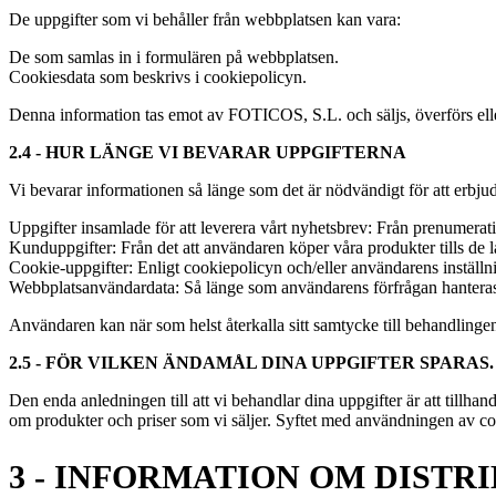
De uppgifter som vi behåller från webbplatsen kan vara:
De som samlas in i formulären på webbplatsen.
Cookiesdata som beskrivs i cookiepolicyn.
Denna information tas emot av FOTICOS, S.L. och säljs, överförs eller hy
2.4 - HUR LÄNGE VI BEVARAR UPPGIFTERNA
Vi bevarar informationen så länge som det är nödvändigt för att erbjud
Uppgifter insamlade för att leverera vårt nyhetsbrev: Från prenumerat
Kunduppgifter: Från det att användaren köper våra produkter tills de l
Cookie-uppgifter: Enligt cookiepolicyn och/eller användarens inställn
Webbplatsanvändardata: Så länge som användarens förfrågan hanteras, 
Användaren kan när som helst återkalla sitt samtycke till behandlingen
2.5 - FÖR VILKEN ÄNDAMÅL DINA UPPGIFTER SPARAS.
Den enda anledningen till att vi behandlar dina uppgifter är att tillhan
om produkter och priser som vi säljer. Syftet med användningen av coo
3 - INFORMATION OM DISTR