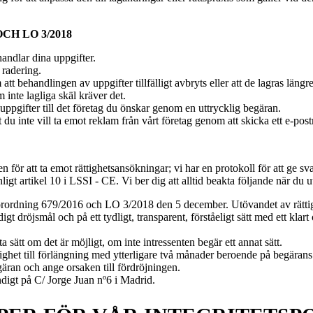
CH LO 3/2018
handlar dina uppgifter.
 radering.
att behandlingen av uppgifter tillfälligt avbryts eller att de lagras läng
 inte lagliga skäl kräver det.
 uppgifter till det företag du önskar genom en uttrycklig begäran.
 du inte vill ta emot reklam från vårt företag genom att skicka ett e-po
ör att ta emot rättighetsansökningar; vi har en protokoll för att ge sv
ligt artikel 10 i LSSI - CE. Vi ber dig att alltid beakta följande när du u
 förordning 679/2016 och LO 3/2018 den 5 december. Utövandet av rättigh
 dröjsmål och på ett tydligt, transparent, förståeligt sätt med ett klart 
 sätt om det är möjligt, om inte intressenten begär ett annat sätt.
t till förlängning med ytterligare två månader beroende på begärans ko
ran och ange orsaken till fördröjningen.
digt på C/ Jorge Juan nº6 i Madrid.