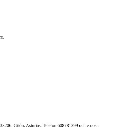
re.
206, Gijón, Asturias. Telefon 608781399 och e-post: