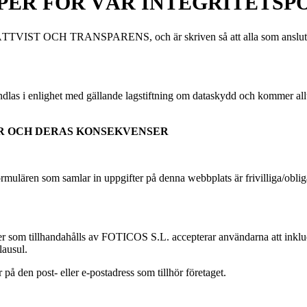
PER FÖR VÅR INTEGRITETSP
IST OCH TRANSPARENS, och är skriven så att alla som ansluter til
dlas i enlighet med gällande lagstiftning om dataskydd och kommer all
TER OCH DERAS KONSEKVENSER
mulären som samlar in uppgifter på denna webbplats är frivilliga/obliga
ter som tillhandahålls av FOTICOS S.L. accepterar användarna att inklu
lausul.
på den post- eller e-postadress som tillhör företaget.