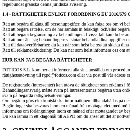
regelbundet granska denna juridiska avisering.
1.4 - RÄTTIGHETER ENLIGT FÖRORDNING EU 2016/679 O
Rätt att begära tillgång till personuppgifter: du kan fråga oss om vi be
Rätt att begära rättelse, om de har samlats in felaktigt, och/eller begära
Rätt att begära begränsning av behandlingen: I vissa fall kan du be om 
Rätt att motsätta sig behandlingen: vi slutar behandla dina uppgifter om
Rätt till dataöverförbarhet: du kan när som helst be oss att skicka dina
Rätt till reklamexkludering: Du kan när som helst informera oss om att
HUR KAN JAG BEGÄRA RÄTTIGHETER
FOTICOS S.L. kommer att informera alla sina anställda om proceduren f
rättighetsutövning till rgpd@foticos.com eller via post till vår adress en
De registrerade (intressenter) kan utöva de rättigheter som erkänns i
Behandlingsansvarig måste svara på intressenternas begäran utan onödigt
svara på begärda rättighetsutövningar.
Om begäran görs elektroniskt ska informationen tillhandahållas på detta
Begärningar ska besvaras inom en månad från mottagandet, med möjlighe
informeras om förlängningen inom en månad efter mottagandet av begä
Du kan lämna in ett klagomål till AEPD om du anser att det är nödvän