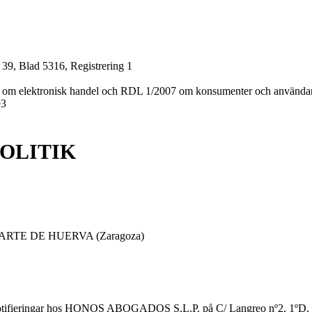
 39, Blad 5316, Registrering 1
ftning om elektronisk handel och RDL 1/2007 om konsumenter och använda
93
POLITIK
UARTE DE HUERVA (Zaragoza)
otifieringar hos HONOS ABOGADOS S.L.P. på C/ Langreo nº2, 1ºD, 33