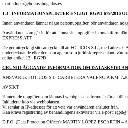
martin.lopez@honosabogados.es
1.3 - INFORMATIONSPLIKTER ENLIGT RGPD 679/2016 OCH
Innan användaren lämnar några personuppgifter, bör användaren no
Användaren som går in för att lämna sina uppgifter i kontaktform
EXPRESS ATT:
De ger uttryckligt sitt samtycke till att FOTICOS S.L., med a
undertecknande eller den som agerar som juridisk representant, vårdnad
enligt artikel 13 i RGPD.
GRUNDLÄGGANDE INFORMATION OM DATASKYDD A
ANSVARIG: FOTICOS S.L. CARRETERA VALENCIA KM. 7,200
AVSIKT
Hantera de uppgifter som lämnas i webbplatsens formulär för att tillha
Inkluderar köp via webbplatsen.
Vi samlar in IP-adresser för att veta var användaren ansluter från.
Kan kräva registrering av behandlingens aktiviteter via e-post: rgpd
D.P.O. (Data Protection Officer): MARTIN LÓPEZ ESCARTIN – Advo