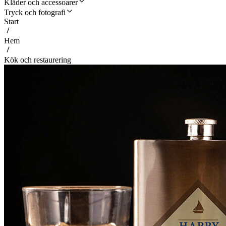
Kläder och accessoarer
Tryck och fotografi
Start
Hem
Kök och restaurering