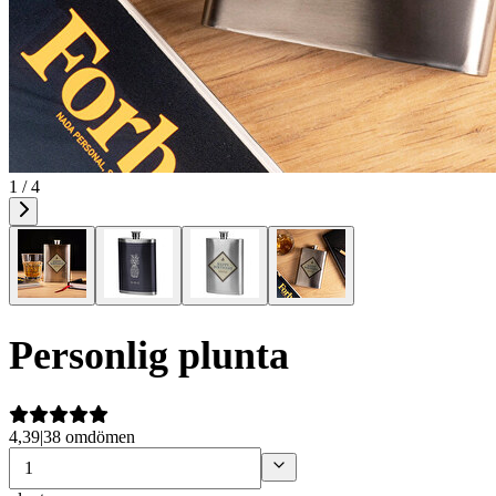
1 / 4
Personlig plunta
4,39
|
38 omdömen