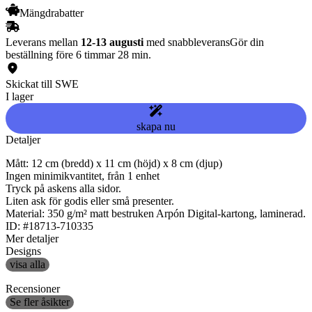
Mängdrabatter
Leverans mellan
12-13 augusti
med snabbleverans
Gör din
beställning före 6 timmar 28 min.
Skickat till SWE
I lager
skapa nu
Detaljer
Mått: 12 cm (bredd) x 11 cm (höjd) x 8 cm (djup)
Ingen minimikvantitet, från 1 enhet
Tryck på askens alla sidor.
Liten ask för godis eller små presenter.
Material: 350 g/m² matt bestruken Arpón Digital-kartong, laminerad.
ID: #18713-710335
Mer detaljer
Designs
visa alla
Recensioner
Se fler åsikter