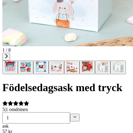
1 / 8
Födelsedagsask med tryck
5
|
1 omdömen
ask
57
kr