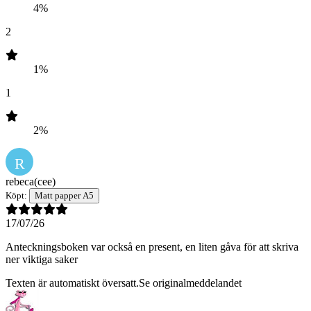
4%
2
1%
1
2%
R
rebeca
(cee)
Köpt:
Matt papper A5
17/07/26
Anteckningsboken var också en present, en liten gåva för att skriva
ner viktiga saker
Texten är automatiskt översatt.
Se originalmeddelandet