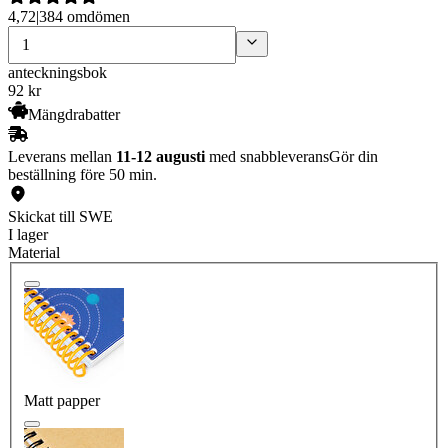
4,72
|
384 omdömen
anteckningsbok
92
kr
Mängdrabatter
Leverans mellan
11-12 augusti
med snabbleverans
Gör din
beställning före 50 min.
Skickat till SWE
I lager
Material
Matt papper