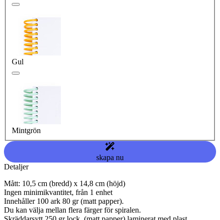
Gul
Mintgrön
skapa nu
Detaljer
Mått: 10,5 cm (bredd) x 14,8 cm (höjd)
Ingen minimikvantitet, från 1 enhet
Innehåller 100 ark 80 gr (matt papper).
Du kan välja mellan flera färger för spiralen.
Skräddarsytt 250 gr lock. (matt papper) laminerat med plast.