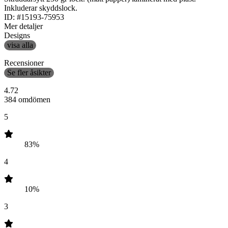
Inkluderar skyddslock.
ID: #15193-75953
Mer detaljer
Designs
visa alla
Recensioner
Se fler åsikter
4.72
384 omdömen
5
83%
4
10%
3