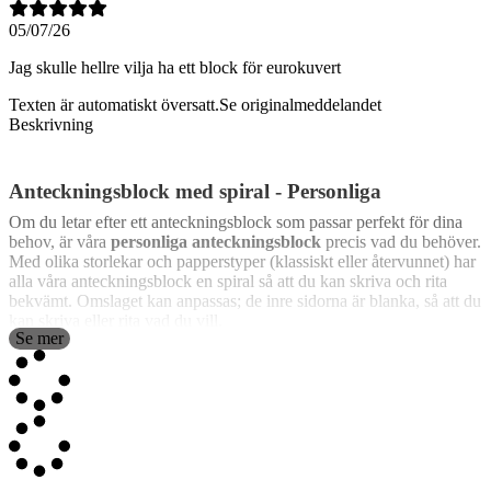
05/07/26
Jag skulle hellre vilja ha ett block för eurokuvert
Texten är automatiskt översatt.
Se originalmeddelandet
Beskrivning
Anteckningsblock med spiral - Personliga
Om du letar efter ett anteckningsblock som passar perfekt för dina
behov, är våra
personliga anteckningsblock
precis vad du behöver.
Med olika storlekar och papperstyper (klassiskt eller återvunnet) har
alla våra anteckningsblock en spiral så att du kan skriva och rita
bekvämt. Omslaget kan anpassas; de inre sidorna är blanka, så att du
kan skriva eller rita vad du vill.
Se mer
Våra anteckningsblock är idealiska för olika ändamål, från
skolmaterial
för de minsta, till arbetsverktyg för proffs eller till och
med som
reklamgåvor
, där du kan lägga till företagets eller
evenemangets logotyp och namn på omslaget. Behöver du en
originell present till ett speciellt tillfälle? Anpassa våra
anteckningsblock med varje persons namn och se till att deras gåva
blir den mest speciella av alla.