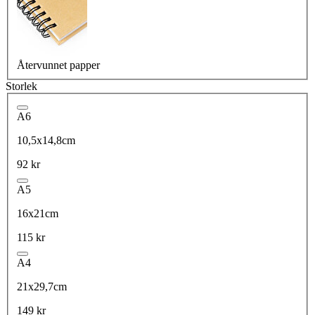
Återvunnet papper
Storlek
A6
10,5x14,8cm
92 kr
A5
16x21cm
115 kr
A4
21x29,7cm
149 kr